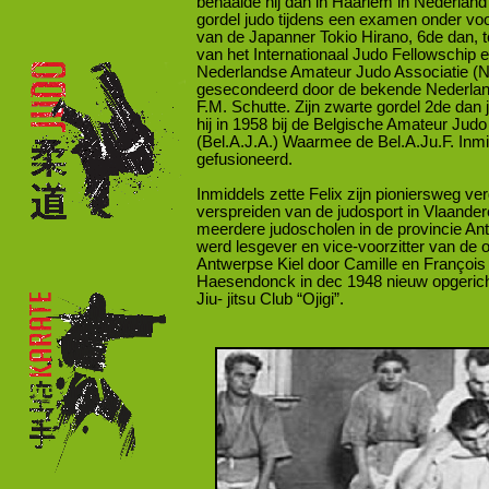
behaalde hij dan in Haarlem in Nederland
gordel judo tijdens een examen onder voo
van de Japanner Tokio Hirano, 6de dan, t
van het Internationaal Judo Fellowschip e
Nederlandse Amateur Judo Associatie (N.
gesecondeerd door de bekende Nederlan
F.M. Schutte. Zijn zwarte gordel 2de dan
hij in 1958 bij de Belgische Amateur Judo
(Bel.A.J.A.) Waarmee de Bel.A.Ju.F. Inmi
gefusioneerd.
Inmiddels zette Felix zijn pioniersweg ve
verspreiden van de judosport in Vlaander
meerdere judoscholen in de provincie An
werd lesgever en vice-
voorzitter van de 
Antwerpse Kiel door Camille en François
Haesendonck in dec 1948 nieuw opgeric
Jiu-
jitsu Club “Ojigi”.