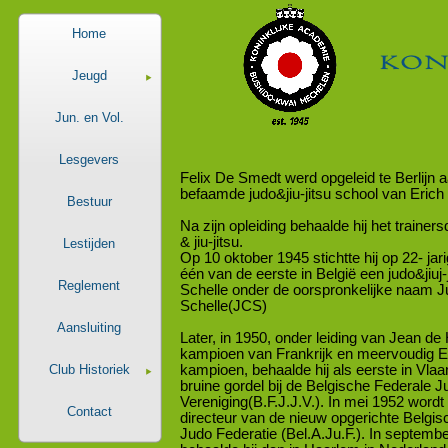
Home
Jeugd
Jun. en Vol.
Lesgevers
Felix De Smedt werd opgeleid te Berlijn 
befaamde judo&jiu-
jitsu school van Erich
Bestuur
Na zijn opleiding behaalde hij het trainers
& jiu-
jitsu.
Lestijden
Op 10 oktober 1945 stichtte hij op 22-
jari
één van de eerste in België een judo&jiuj-
Reglement
Schelle onder de oorspronkelijke naam 
Schelle(JCS)
Aansluiting
Later, in 1950, onder leiding van Jean de 
kampioen van Frankrijk en meervoudig 
kampioen, behaalde hij als eerste in Vlaa
Club Historiek
bruine gordel bij de Belgische Federale J
Vereniging(B.F.J.J.V.). In mei 1952 wordt
Contact
directeur van de nieuw opgerichte Belgi
Judo Federatie (Bel.A.Ju.F.). In septemb