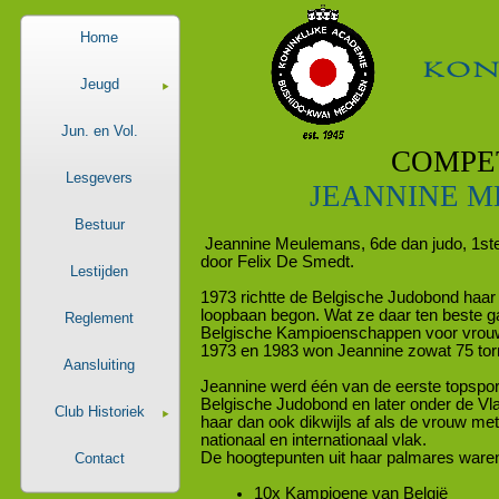
Home
Jeugd
Jun. en Vol.
COMPE
Lesgevers
JEANNINE M
Bestuur
Jeannine Meulemans, 6de dan judo, 1ste 
door Felix De Smedt.
Lestijden
1973 richtte de Belgische Judobond haar 
loopbaan begon. Wat ze daar ten beste gaf
Reglement
Belgische Kampioenschappen voor vrouw
1973 en 1983 won Jeannine zowat 75 torn
Aansluiting
Jeannine werd één van de eerste topspor
Belgische Judobond en later onder de Vl
Club Historiek
haar dan ook dikwijls af als de vrouw met
nationaal en internationaal vlak.
De hoogtepunten uit haar palmares ware
Contact
10x Kampioene van België